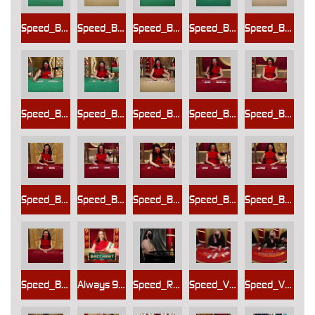
Speed_Baccarat_C
Speed_Baccarat_D
Speed_Baccarat_E
Speed_Baccarat_F
Speed_Baccarat_G
Speed_Baccarat_H
Speed_Baccarat_I
Speed_Baccarat_J
Speed_Baccarat_k
Speed_Baccarat_L
Speed_Baccarat_N
Speed_Baccarat_O
Speed_Baccarat_P
Speed_Baccarat_Q
Speed_Baccarat_R
Speed_Baccarat_S
Always 9 Baccarat
Speed_Roulette
Speed_VIP_Blackjack_A
Speed_VIP_Blackjack_B