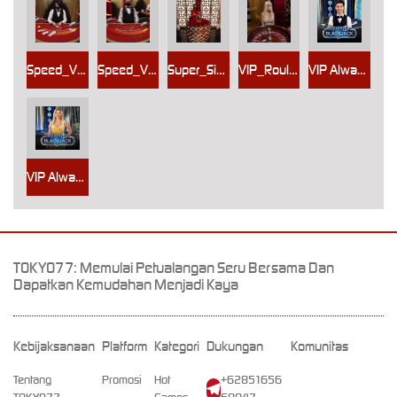
Speed_VIP_Blackjack_C
Speed_VIP_Blackjack_D
Super_Sic_Bo
VIP_Roulette
VIP Always 6 Blackjack 2
VIP Always 6 Blackjack 3
TOKYO77: Memulai Petualangan Seru Bersama Dan
Dapatkan Kemudahan Menjadi Kaya
Kebijaksanaan
Platform
Kategori
Dukungan
Komunitas
Tentang
Promosi
Hot
+62851656