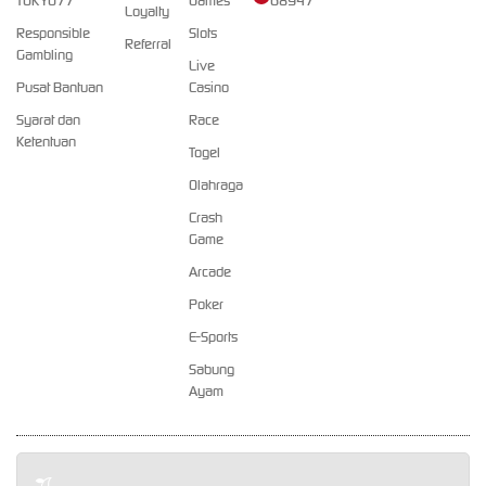
TOKYO77
Games
68947
Loyalty
Responsible
Slots
Referral
Gambling
Live
Pusat Bantuan
Casino
Syarat dan
Race
Ketentuan
Togel
Olahraga
Crash
Game
Arcade
Poker
E-Sports
Sabung
Ayam