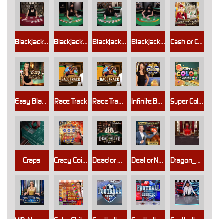
Blackjack_VIP_Z
Blackjack_White_A
Blackjack_White_B
Blackjack_White_C
Cash or Crash
Easy Blackjack
Race Track
Race Track First Person
Infinite Bet Stacker Blackjack
Super Color Game
Craps
Crazy Coin Flip
Dead or Alive: Saloon
Deal or No Deal
Dragon_Tiger