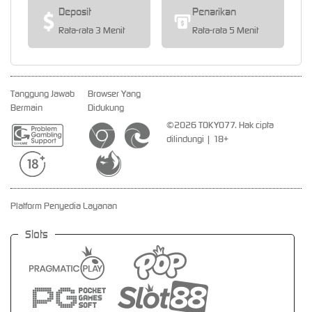
Deposit
Penarikan
Rata-rata 3 Menit
Rata-rata 5 Menit
Tanggung Jawab
Browser Yang
Bermain
Didukung
©2026 TOKYO77. Hak cipta
dilindungi | 18+
Platform Penyedia Layanan
Slots